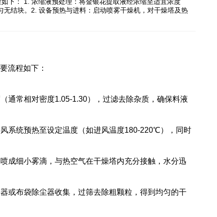
下： 1. 浓缩液预处理：将金银花提取液经浓缩至适宜浓度
液均匀无结块。2. 设备预热与进料：启动喷雾干燥机，对干燥塔及热
要流程如下：
通常相对密度1.05-1.30），过滤去除杂质，确保料液
风系统预热至设定温度（如进风温度180-220℃），同时
式）喷成细小雾滴，与热空气在干燥塔内充分接触，水分迅
分离器或布袋除尘器收集，过筛去除粗颗粒，得到均匀的干