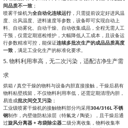
间品质不一致
；
喷雾干燥机为
全自动化连续运行
，只需提前设定好进风温
度、出风温度、进料速度等参数，设备即可实现自动上
料、自动雾化、自动干燥、自动收集成品，全程无需人工
干预，仅需定期巡检维护，大幅降低人工成本，且设备运
行参数精准可控，能保证
连续多批次生产的成品品质高度
一致
，满足工业化生产的标准化要求。
5. 物料利用率高，无二次污染，适配洁净生产需
求
烘箱 / 真空干燥的物料与设备内胆直接接触，干燥后易有
物料粘壁残留，不仅物料利用率低，还需定期清理内胆，
易造成
批次间交叉污染
；
工业级喷雾干燥机的接触物料部分均采用
304/316L 不锈
钢
制作，内壁做防粘涂层（特氟龙 / 陶瓷），且干燥后通
过
旋风分离器 + 布袋除尘器
二级分离收集，物料收集率