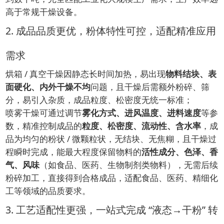
高于常规干燥设备。
2. 成品品质更优，粉体特性可控，适配精准应用
需求
烘箱 / 真空干燥因静态长时间加热，易出现
物料结块、表
面硬化、内外干燥不均
问题，且干燥后需额外粉碎、筛
分，易引入杂质，成品粒度、松密度无统一标准；
喷雾干燥可通过调节
雾化方式、进风温度、进料速度
等参
数，精准控制成品的
粒度、松密度、流动性、含水率
，成
品为均匀的粉状 / 微颗粒状，无结块、无焦糊，且干燥过
程瞬时完成，能最大程度保留物料的
活性成分、色泽、香
气、风味
（如食品、医药、生物制剂类物料），无需后续
粉碎加工，直接得到合格成品，适配食品、医药、精细化
工等领域的品质要求。
3. 工艺适配性更强，一站式完成 “液态→干粉” 转