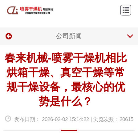
网
站
关
首
公司新闻
于
产
页
我
品
新
春来机械-喷雾干燥机相比
们
与
闻
联
烘箱干燥、真空干燥等常
应
资
系
规干燥设备，最核心的优
用
讯
我
势是什么？
们
发布日期： 2026-02-02 15:14:22 | 浏览次数：20615