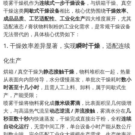
喷雾干燥机作为
连续式一步干燥设备
，与烘箱干燥、真空
干燥这类
间歇式干燥设备
相比，核心优势围绕
干燥效率、
成品品质、工艺适配性、工业化生产
四大维度展开，尤其
适配液态 / 膏状物料制粉的工业化需求，是常规干燥设备
无法替代的，具体核心优势如下：
1. 干燥效率差异显著，实现
瞬时干燥
，适配连续
化生产
烘箱 / 真空干燥为
静态接触干燥
，物料堆积在一起，热量
从表面向内部传导，水分缓慢蒸发，单批次干燥耗时
数小
时甚至十几小时
，且需人工上料、卸料，属于间歇式生
产，产能受限；
喷雾干燥将物料雾化成
微米级雾滴
，比表面积呈几何级增
大，与高温热气流呈
动态逆流 / 并流接触
，雾滴水分在
几
秒至数十秒
内快速蒸发，干燥完成直接出干粉，全程
连续
自动化运行
，无需中间工序，单台设备小时产能从数公斤
到数十吨，完全匹配工业化大规模生产需求，生产效率远