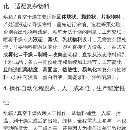
化，适配复杂物料
烘箱 / 真空干燥主要适配
固体块状、颗粒状、片状物料
，
若处理液态 / 膏状物料，需先进行浓缩、造粒等预处理，
否则会出现物料流淌、粘壁无法干燥的问题，工艺繁琐；
喷雾干燥专为
液态、膏状、乳状物料
设计，无需复杂预处
理，只要物料能泵送雾化，即可直接进入设备，一站式完
成
雾化→干燥→制粉→收集
全流程，直接从液态物料得到
干粉成品，省去中间预处理和后续加工环节，工艺简化，
且能适配
高粘度、高固含、热敏性、易氧化
等复杂特性物
料（如中药浸膏、蛋白溶液、陶瓷浆料、涂料乳液）。
4. 操作自动化程度高，人工成本低，生产稳定性
强
烘箱 / 真空干燥依赖人工操作，从物料铺盘、入箱、控
温，到干燥完成后的出箱、卸料，全程需人工参与，不仅
劳动强度大、人工成本高，还易因人为操作误差导致
批次